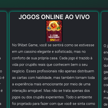
JOGOS ONLINE AO VIVO
No 9Nbet Game, você se sentirá como se estivesse
O 
em um cassino elegante e sofisticado, mas no
en
conforto de sua própria casa. Cada jogo é trazido à
a
Vo
vida por crupiês reais que conhecem bem o seu
qu
negócio. Esses profissionais não apenas distribuem
ão
ga
as cartas com habilidade, mas também tornam toda
o é
di
a experiência mais emocionante por meio de uma
r
co
interação amigável. Mas não se trata apenas dos
 é
é 
jogos ou dos crupiês experientes. Todo o ambiente
ma
foi projetado para fazer com que você se sinta como
a
de