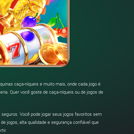
inas caça-níqueis e muito mais, onde cada jogo é
eria. Quer você goste de caça-níqueis ou de jogos de
 seguros. Você pode jogar seus jogos favoritos sem
e jogos, alta qualidade e segurança confiável que
tir.