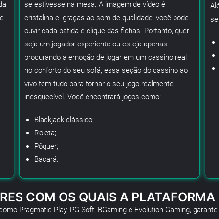
se estivesse na mesa. A imagem de vídeo é
da
Al
cristalina e, graças ao som de qualidade, você pode
se
se
ouvir cada batida e clique das fichas. Portanto, quer
seja um jogador experiente ou esteja apenas
procurando a emoção de jogar em um cassino real
no conforto do seu sofá, essa seção do cassino ao
vivo tem tudo para tornar o seu jogo realmente
inesquecível. Você encontrará jogos como:
Blackjack clássico;
Roleta;
Pôquer;
Bacará.
RES COM OS QUAIS A PLATAFORMA
como Pragmatic Play, PG Soft, BGaming e Evolution Gaming, garante