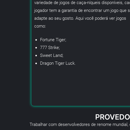
variedade de jogos de caça-níqueis disponíveis, ca
jogador tem a garantia de encontrar um jogo que 
adapte ao seu gosto. Aqui você poderá ver jogos
como:
Fortune Tiger;
777 Strike;
Sweet Land;
Dragon Tiger Luck.
PROVEDO
Trabalhar com desenvolvedores de renome mundial, 